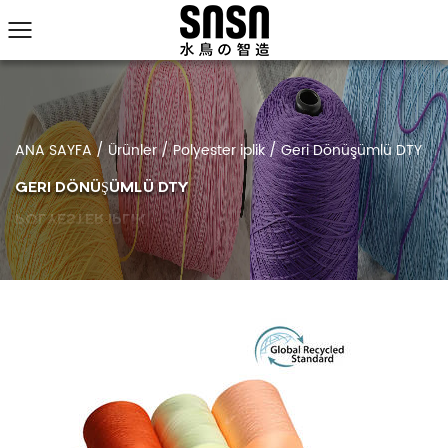
ANA SAYFA
/
Ürünler
/
Polyester iplik
/
Geri Dönüşümlü DTY
GERI DÖNÜŞÜMLÜ DTY