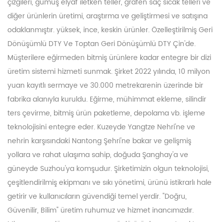
çizgileri, gümüş elyaf iletken teller, grafen saç sıcak telleri ve
diğer ürünlerin üretimi, araştırma ve geliştirmesi ve satışına
odaklanmıştır. yüksek, ince, keskin ürünler.
Özelleştirilmiş Geri
Dönüşümlü DTY
Ve
Toptan Geri Dönüşümlü DTY
Çin'de.
Müşterilere eğirmeden bitmiş ürünlere kadar entegre bir dizi
üretim sistemi hizmeti sunmak. Şirket 2022 yılında, 10 milyon
yuan kayıtlı sermaye ve 30.000 metrekarenin üzerinde bir
fabrika alanıyla kuruldu. Eğirme, mühimmat ekleme, silindir
ters çevirme, bitmiş ürün paketleme, depolama vb. işleme
teknolojisini entegre eder. Kuzeyde Yangtze Nehri'ne ve
nehrin karşısındaki Nantong Şehri'ne bakar ve gelişmiş
yollara ve rahat ulaşıma sahip, doğuda Şanghay'a ve
güneyde Suzhou'ya komşudur. Şirketimizin olgun teknolojisi,
çeşitlendirilmiş ekipmanı ve sıkı yönetimi, ürünü istikrarlı hale
getirir ve kullanıcıların güvendiği temel yerdir. "Doğru,
Güvenilir, Bilim" üretim ruhumuz ve hizmet inancımızdır.