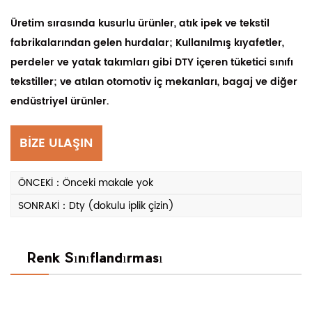
Üretim sırasında kusurlu ürünler, atık ipek ve tekstil
fabrikalarından gelen hurdalar; Kullanılmış kıyafetler,
perdeler ve yatak takımları gibi DTY içeren tüketici sınıfı
tekstiller; ve atılan otomotiv iç mekanları, bagaj ve diğer
endüstriyel ürünler.
Avantajları:
Geri dönüştürülmüş DTY, işlemden sonra
yeniden kullanılabilir, maliyetleri azaltır ve karlılığı artırır.
BİZE ULAŞIN
ÖNCEKİ：Önceki makale yok
SONRAKİ：Dty (dokulu iplik çizin)
Renk Sınıflandırması