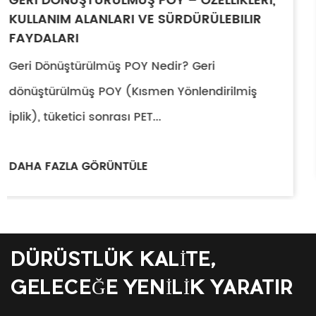
 ÖZELLIKLERI,
POLYESTER İPLIK: TÜRLERI, 
DÜRÜLEBILIR
UYGULAMA KILAVUZU
Polyester İpliği Anlamak Polyes
? Geri
yılda 55 milyon mt'u aşıyor; b
nlendirilmiş
elyaf üretimi...
DAHA FAZLA GÖRÜNTÜLE
DÜRÜSTLÜK KALİTE,
GELECEĞE YENİLİK YARATIR